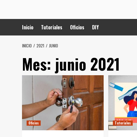
Saltar
VIDEONO
al
VIDEOS EDUCATIVOS
contenido
Inicio
Tutoriales
Oficios
DIY
INICIO
2021
JUNIO
Mes:
junio 2021
Oficios
Tutoriales