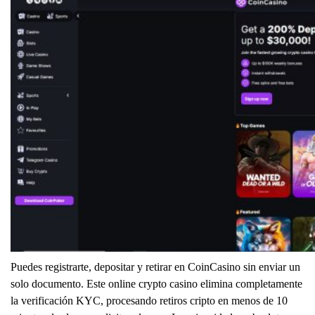
Puedes registrarte, depositar y retirar en CoinCasino sin enviar un
solo documento. Este online crypto casino elimina completamente
la verificación KYC, procesando retiros cripto en menos de 10