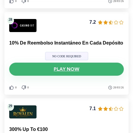
0
0
20/03/26
7.2
10% De Reembolso Instantáneo En Cada Depósito
NO CODE REQUIRED
PLAY NOW
0
0
20/03/26
7.1
300% Up To €100