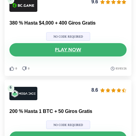
9.6
380 % Hasta $4,000 + 400 Giros Gratis
NO CODE REQUIRED
PLAY NOW
0
0
03/03/26
8.6
200 % Hasta 1 BTC + 50 Giros Gratis
NO CODE REQUIRED