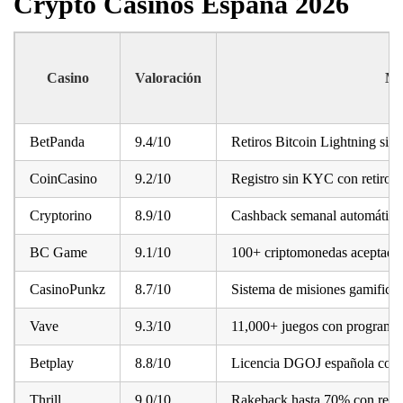
Crypto Casinos España 2026
Casino
Valoración
Me
BetPanda
9.4/10
Retiros Bitcoin Lightning sin
CoinCasino
9.2/10
Registro sin KYC con retiros
Cryptorino
8.9/10
Cashback semanal automático 
BC Game
9.1/10
100+ criptomonedas aceptadas 
CasinoPunkz
8.7/10
Sistema de misiones gamificad
Vave
9.3/10
11,000+ juegos con programas
Betplay
8.8/10
Licencia DGOJ española con m
Thrill
9.0/10
Rakeback hasta 70% con retiro