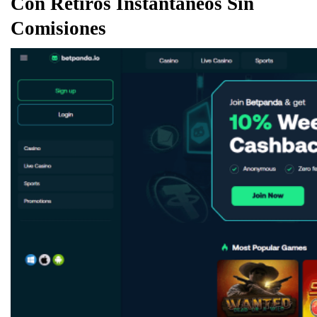
Con Retiros Instantáneos Sin
Comisiones