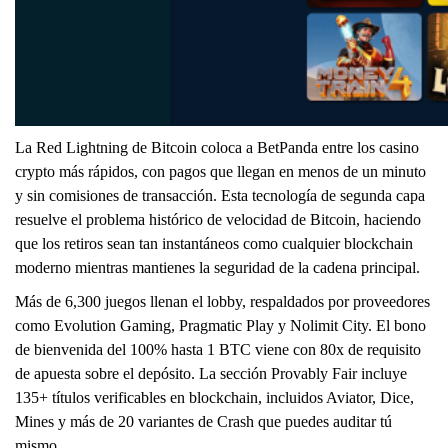
La Red Lightning de Bitcoin coloca a BetPanda entre los casino
crypto más rápidos, con pagos que llegan en menos de un minuto
y sin comisiones de transacción. Esta tecnología de segunda capa
resuelve el problema histórico de velocidad de Bitcoin, haciendo
que los retiros sean tan instantáneos como cualquier blockchain
moderno mientras mantienes la seguridad de la cadena principal.
Más de 6,300 juegos llenan el lobby, respaldados por proveedores
como Evolution Gaming, Pragmatic Play y Nolimit City. El bono
de bienvenida del 100% hasta 1 BTC viene con 80x de requisito
de apuesta sobre el depósito. La sección Provably Fair incluye
135+ títulos verificables en blockchain, incluidos Aviator, Dice,
Mines y más de 20 variantes de Crash que puedes auditar tú
mismo.