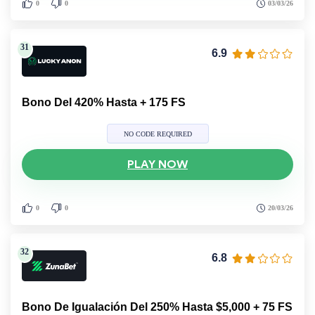
0
0
03/03/26
6.9
Bono Del 420% Hasta + 175 FS
NO CODE REQUIRED
PLAY NOW
0
0
20/03/26
6.8
Bono De Igualación Del 250% Hasta $5,000 + 75 FS