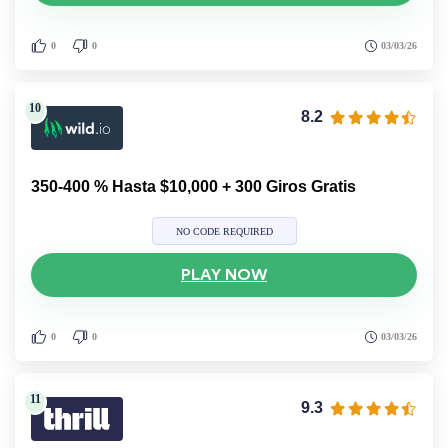
0
0
03/03/26
8.2
350-400 % Hasta $10,000 + 300 Giros Gratis
NO CODE REQUIRED
PLAY NOW
0
0
03/03/26
9.3