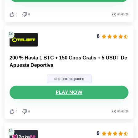
0
0
03/03/26
6
200 % Hasta 1 BTC + 150 Giros Gratis + 5 USDT De
Apuesta Deportiva
NO CODE REQUIRED
PLAY NOW
0
0
03/03/26
9