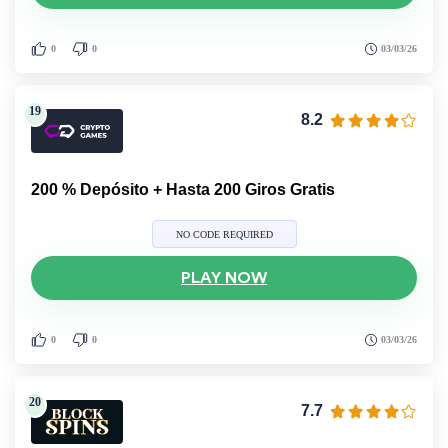
0
0
03/03/26
8.2
200 % Depósito + Hasta 200 Giros Gratis
NO CODE REQUIRED
PLAY NOW
0
0
03/03/26
7.7