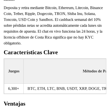
Deposita y retira mediante Bitcoin, Ethereum, Litecoin, Binance
Coin, Tether, Ripple, Dogecoin, TRON, Shiba Inu, Solana,
Toncoin, USD Coin y Sandbox. El cashback semanal del 10%
sobre pérdidas netas se acredita automáticamente cada lunes sin
requisitos de apuesta. El chat en vivo funciona las 24 horas, y la
licencia offshore de Costa Rica significa que no hay KYC
obligatorio.
Características Clave
Juegos
Métodos de Pag
6,300+
BTC, ETH, LTC, BNB, USDT, XRP, DOGE, TRX
Ventajas