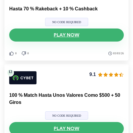
Hasta 70 % Rakeback + 10 % Cashback
NO CODE REQUIRED
PLAY NOW
0
0
03/03/26
9.1
100 % Match Hasta Unos Valores Como $500 + 50
Giros
NO CODE REQUIRED
PLAY NOW