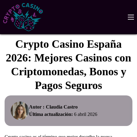
Crypto Casino España
2026: Mejores Casinos con
Criptomonedas, Bonos y
Pagos Seguros
Autor :
Claudia Castro
Última actualización:
6 abril 2026
Crypto casino es el término que mejor describe la nueva