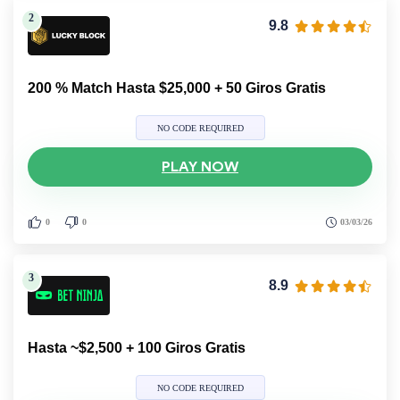
9.8
200 % Match Hasta $25,000 + 50 Giros Gratis
NO CODE REQUIRED
PLAY NOW
0
0
03/03/26
8.9
Hasta ~$2,500 + 100 Giros Gratis
NO CODE REQUIRED