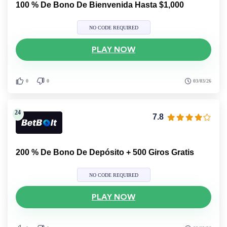
100 % De Bono De Bienvenida Hasta $1,000
NO CODE REQUIRED
PLAY NOW
0
0
03/03/26
7.8
200 % De Bono De Depósito + 500 Giros Gratis
NO CODE REQUIRED
PLAY NOW