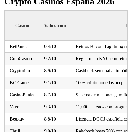
Crypto Casinos España 2026
Casino
Valoración
Me
BetPanda
9.4/10
Retiros Bitcoin Lightning sin
CoinCasino
9.2/10
Registro sin KYC con retiros
Cryptorino
8.9/10
Cashback semanal automático 
BC Game
9.1/10
100+ criptomonedas aceptadas 
CasinoPunkz
8.7/10
Sistema de misiones gamificad
Vave
9.3/10
11,000+ juegos con programas
Betplay
8.8/10
Licencia DGOJ española con m
Thrill
9.0/10
Rakeback hasta 70% con retiro