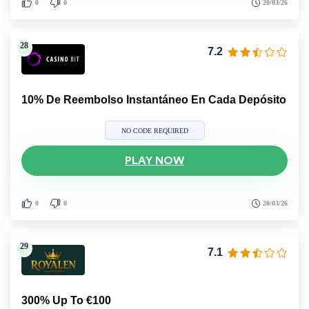
0
0
20/03/26
7.2
10% De Reembolso Instantáneo En Cada Depósito
NO CODE REQUIRED
PLAY NOW
0
0
20/03/26
7.1
300% Up To €100