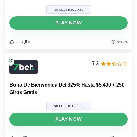
NO CODE REQUIRED
PLAY NOW
0
0
20/03/26
7.3
Bono De Bienvenida Del 325% Hasta $5,400 + 250
Giros Gratis
NO CODE REQUIRED
PLAY NOW