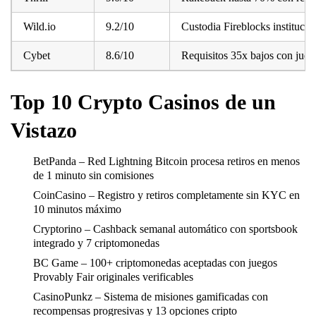
Wild.io
9.2/10
Custodia Fireblocks institucio
Cybet
8.6/10
Requisitos 35x bajos con jueg
Top 10 Crypto Casinos de un
Vistazo
BetPanda – Red Lightning Bitcoin procesa retiros en menos
de 1 minuto sin comisiones
CoinCasino – Registro y retiros completamente sin KYC en
10 minutos máximo
Cryptorino – Cashback semanal automático con sportsbook
integrado y 7 criptomonedas
BC Game – 100+ criptomonedas aceptadas con juegos
Provably Fair originales verificables
CasinoPunkz – Sistema de misiones gamificadas con
recompensas progresivas y 13 opciones cripto