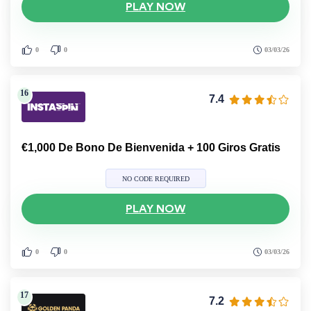
PLAY NOW
0
0
03/03/26
7.4
€1,000 De Bono De Bienvenida + 100 Giros Gratis
NO CODE REQUIRED
PLAY NOW
0
0
03/03/26
7.2