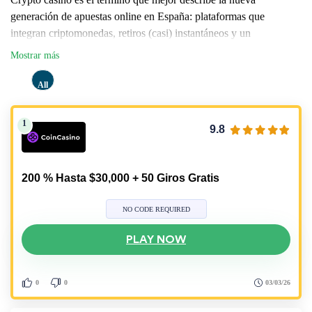
generación de apuestas online en España: plataformas que
integran criptomonedas, retiros (casi) instantáneos y un
Mostrar más
All
9.8
200 % Hasta $30,000 + 50 Giros Gratis
NO CODE REQUIRED
PLAY NOW
0
0
03/03/26